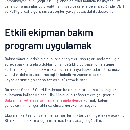
kombinasyonudur. Çoğu kuruluş, önce önleyici bakımla başlayacak ve 
daha sonra insanlar bu proaktif zihniyeti başarıyla benimsediğinde, CBM 
ve PdM gibi daha gelişmiş stratejileri yavaş yavaş dahil edecektir.
Etkili ekipman bakım 
programı uygulamak
Bakım yöneticilerinin sınırlı bütçelerle yeterli sonuçları sağlamak için 
sürekli baskı altında oldukları bir sır değildir. Bu bazen onları günü 
kurtarmak için en ucuz varlıkları satın almaya teşvik eder. Daha ucuz 
varlıklar, daha sık bozulma eğilimindedir ve zamanla bakım 
kaynaklarınızın çok daha fazlasını tüketmek ister.
Bu neden önemli? Gerekli ekipman bakım miktarının, satın aldığınız 
ekipmanın kalitesiyle nasıl ilişkili olduğunu göstermeye çalışıyoruz. 
Bakım maliyetleri ve yatırımlar arasında denge
 kurmak, bakım 
yöneticisinin her gün aklında olması gereken bir şeydir.
Ekipman kalitesi bir yana, her zaman bir miktar bakım gerekli olacaktır. 
Bir ekipman bakım programının nasıl kurulacağını görelim.