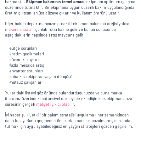
bakmaktır. 
Ekipman bakımının temel amacı, 
ekipmanı optimum çalışma 
düzeninde tutmaktır. Bir ekipmana uygun düzenli bakım uygulandığında, 
üretim çıktısını en üst düzeye çıkarır ve kullanım ömrünü uzatır.
Eğer bakım departmanınızın proaktif ekipman bakım stratejisi yoksa, 
makine arızaları
 günlük rutin haline gelir ve bunun sonucunda 
aşağıdakilerin hepsinde artış meydana gelir:
bütçe sorunları
üretim gecikmeleri
güvenlik olayları 
fazla mesaide artış
envanter sorunları
daha kısa ekipman yaşam döngüsü
mutsuz çalışanlar
Yukarıdaki listeyi göz önünde bulundurduğunuzda ve buna marka 
itibarınız üzerindeki potansiyel darbeyi de eklediğinizde, ekipman arıza 
süresinin gerçek 
maliyeti yıkıcı olabilir
.
İyi haber şu ki, etkili bir bakım stratejisi uygulamak her zamankinden 
daha kolay. Buna geçmeden önce, ekipmanınızı bozulmamış durumda 
tutmak için uygulayabileceğiniz en yaygın stratejileri gözden geçirelim.