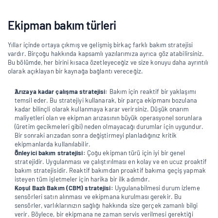
Ekipman bakım türleri
Yıllar içinde ortaya çıkmış ve gelişmiş birkaç farklı bakım stratejisi 
vardır. Birçoğu hakkında kapsamlı yazılarımıza ayrıca göz atabilirsiniz. 
Bu bölümde, her birini kısaca özetleyeceğiz ve size konuyu daha ayrıntılı 
olarak açıklayan bir kaynağa bağlantı vereceğiz.
Arızaya kadar çalışma stratejisi:
 Bakım için reaktif bir yaklaşımı 
temsil eder. Bu stratejiyi kullanarak, bir parça ekipmanı bozulana 
kadar bilinçli olarak kullanmaya karar verirsiniz. Düşük onarım 
maliyetleri olan ve ekipman arızasının büyük operasyonel sorunlara 
(üretim gecikmeleri gibi) neden olmayacağı durumlar için uygundur. 
Bir sonraki arızadan sonra değiştirmeyi planladığınız kritik 
ekipmanlarda kullanılabilir. 
Önleyici bakım stratejisi:
 Çoğu ekipman türü için iyi bir genel 
stratejidir. Uygulanması ve çalıştırılması en kolay ve en ucuz proaktif 
bakım stratejisidir. Reaktif bakımdan proaktif bakıma geçiş yapmak 
isteyen tüm işletmeler için harika bir ilk adımdır.
Koşul Bazlı Bakım (CBM) stratejisi:
 Uygulanabilmesi durum izleme 
sensörleri satın alınması ve ekipmana kurulması gerekir. Bu 
sensörler, varlıklarınızın sağlığı hakkında size gerçek zamanlı bilgi 
verir. Böylece, bir ekipmana ne zaman servis verilmesi gerektiği 