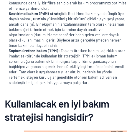
konusunda daha iyi bir fikre sahip olarak bakım programınızı optimize 
etmenize yardımcı olur.
Kestirimci bakım (PdM) stratejisi: 
Kestirimci bakım ya da Öngörüye 
dayalı bakım , 
CBM
‘nin yükseltilmiş bir sürümü gibidir (aynı şeyi yapar, 
ancak daha iyi). Bir ekipmanın arızalanmasının tam olarak ne zaman 
beklendiğini tahmin etmek için tahmine dayalı analiz ve 
algoritmaların (durum izleme sensörlerinden gelen verilere dayalı 
olarak) kullanılmasını içerir. Böylece arıza gerçekleşmeden hemen 
önce bakım planlayabilirsiniz. 
Toplam üretken bakım (TPM): 
Toplam üretken bakım , ağırlıklı olarak 
imalat sektöründe kullanılan bir stratejidir. TPM, ekipman bakım 
sorumluluğunu bakım ekibinin dışına taşır. Tüm organizasyonun 
bağlılığını ve çabasını gerektiren sürekli iyileştirme felsefesini temsil 
eder. Tam olarak uygulanması yıllar alır, bu nedenle bu yönde 
ilerlemek isteyen kuruluşlar genellikle otonom bakım adı verilen 
sadeleştirilmiş bir şeklini uygulamaya çalışırlar.
Kullanılacak en iyi bakım 
stratejisi hangisidir?