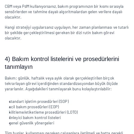
CBM veya PdM kullanıyorsanız, bakım programınızın bir kısmı sırasıyla 
sensörlerden ve tahmine dayalı algoritmalardan gelen verilere dayalı 
olacaktır.
Hangi stratejiyi uygularsanız uygulayın, her zaman planlanması ve tutarlı 
bir şekilde gerçekleştirilmesi gereken bir dizi rutin bakım görevi 
olacaktır.
4) Bakım kontrol listelerini ve prosedürlerini 
tanımlayın
Bakım; günlük, haftalık veya aylık olarak gerçekleştirilen birçok 
tekrarlayan görevi içerdiğinden standardizasyondan büyük ölçüde 
yararlanılır. Aşağıdakileri tanımlayarak bunu kolaylaştırılabilir:
standart işletim prosedürleri (SOP)
acil bakım prosedürleri (EOP)
kilitleme/etiketleme prosedürleri (LOTO)
önleyici bakım kontrol listeleri
genel güvenlik yönergeleri
Tüm bunlar, kullanması gereken çalışanlara iletilmeli ve hatta gerekli 